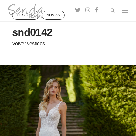
Skip
to
COSTURA
NOVIAS
content
snd0142
Volver vestidos